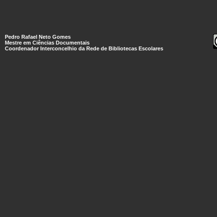
Pedro Rafael Neto Gomes
Mestre em Ciências Documentais
Coordenador Interconcelhio da Rede de Bibliotecas Escolares
E
l
L
A
N
C
2