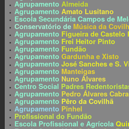
Agrupamento
Almeida
Agrupamento
Amato
Lusitano
Escola Secundária Campos de Me
Conservatório de
Música da Covil
Agrupamento
Figueira de Castelo
Agrupamento
Frei Heitor Pinto
Agrupamento
Fundão
Agrupamento
Gardunha e Xisto
Agrupamento
José Sanches e S. V
Agrupamento
Manteigas
Agrupamento
Nuno Álvares
Centro Social
Padres Redentorista
Agrupamento
Pedro Álvares Cabra
Agrupamento
Pêro da Covilhã
Agrupamento
Pinhel
Profissional do Fundão
Escola Profissional e Agrícola
Qui